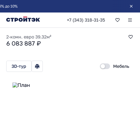
+7 (343) 318-31-35
1-комнатная 39.32
2-комн. евро
39.32м²
6 083 887 ₽
3D-тур
Мебель