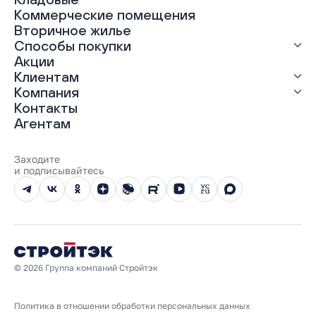
ЖК «Гравитация»
Коммерческие помещения
ЖК «Грин Гарден»
Вторичное жилье
ЖК «Динамика»
Способы покупки
ЖК «Мохито»
ЖК «Современник»
Акции
ЖК «Янтарная долина»
Выгодная ипотека
Клиентам
Рассрочка
Компания
Материнский капитал
Ход строительства
Контакты
Трейд-ин
Документы
О нас
Агентам
100% оплата
Выдача ключей
Карьера
Онлайн-оплата
Отзывы
Реализованные проекты
Заходите
Вопросы и ответы
и подписывайтесь
Новости
Юбилейный год
© 2026 Группа компаний Стройтэк
Политика в отношении обработки персональных данных