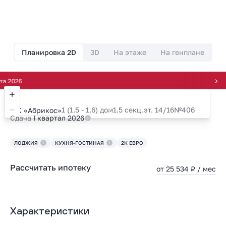
Планировка 2D
3D
На этаже
На генплане
Фор
1 (1.5 - 1.6) дом
1.5 секц.
эт. 14/16
№406
ЖК «Абрикос»
Сдача
I квартал 2026
ЛОДЖИЯ
КУХНЯ-ГОСТИНАЯ
2К ЕВРО
Рассчитать ипотеку
от 25 534 ₽ / мес
Характеристики