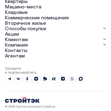
Квартиры
Все проекты
Машино-места
ЖК «Абрикос»
Кладовые
ЖК «Гравитация»
Коммерческие помещения
ЖК «Грин Гарден»
Вторичное жилье
ЖК «Динамика»
Способы покупки
ЖК «Мохито»
ЖК «Современник»
Акции
ЖК «Янтарная долина»
Выгодная ипотека
Клиентам
Рассрочка
Компания
Материнский капитал
Ход строительства
Контакты
Трейд-ин
Документы
О нас
Агентам
100% оплата
Выдача ключей
Карьера
Онлайн-оплата
Отзывы
Реализованные проекты
Заходите
Вопросы и ответы
и подписывайтесь
Новости
Юбилейный год
© 2026 Группа компаний Стройтэк