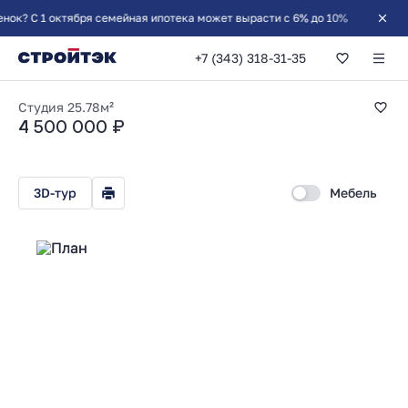
С 1 октября семейная ипотека может вырасти с 6% до 10%
+7 (343) 318-31-35
Студия 25.78м²
Студия
25.78м²
4 500 000 ₽
3D-тур
Мебель