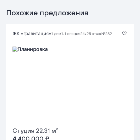
Подать заявку застройщику
от 17.39 %
до 30 лет
от 52 466 ₽/мес
Похожие предложения
Заказать консультацию
ЖК «Гравитация»
1 дом
1.1 секция
24/26 этаж
№282
Подать заявку застройщику
Студия 22.31 м²
4 400 000 ₽