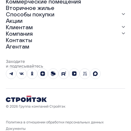
Коммерческие помещения
ЖК «Грин Гарден»
Вторичное жилье
ЖК «Динамика»
Способы покупки
ЖК «Мохито»
ЖК «Современник»
Акции
ЖК «Янтарная долина»
Выгодная ипотека
Клиентам
Рассрочка
Компания
Материнский капитал
Ход строительства
Контакты
Трейд-ин
Документы
О нас
Агентам
100% оплата
Выдача ключей
Карьера
Онлайн-оплата
Отзывы
Реализованные проекты
Заходите
Вопросы и ответы
и подписывайтесь
Новости
Юбилейный год
© 2026 Группа компаний Стройтэк
Политика в отношении обработки персональных данных
Документы