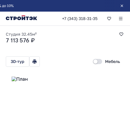
+7 (343) 318-31-35
Студия 32.45м²
Студия
32.45м²
7 113 576 ₽
3D-тур
Мебель