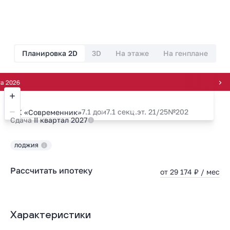
Планировка 2D
3D
На этаже
На генплане
Расср
7.1 дом
7.1 секц.
эт. 21/25
№202
ЖК «Современник»
Сдача
II квартал 2027
ЛОДЖИЯ
Рассчитать ипотеку
от 29 174 ₽ / мес
Характеристики