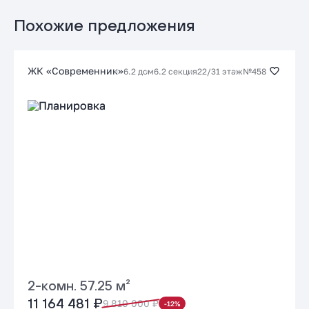
от 20.85 %
до 30 лет
от 148 556 ₽/мес
Похожие предложения
Заказать консультацию
ЖК «Современник»
6.2 дом
6.2 секция
22/31 этаж
№458
Подать заявку застройщику
2-комн. 57.25 м²
11 164 481 ₽
9 810 000 ₽
-12%