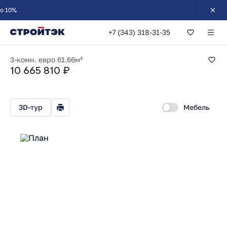
+7 (343) 318-31-35
2-комнатная 61.66
3-комн. евро
61.66м²
10 665 810 ₽
3D-тур
Мебель