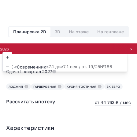
Планировка 2D
3D
На этаже
На генплане
Рассроч
7.1 дом
7.1 секц.
эт. 19/25
№186
ЖК «Современник»
Сдача
II квартал 2027
ЛОДЖИЯ
ГАРДЕРОБНАЯ
КУХНЯ-ГОСТИНАЯ
3К ЕВРО
Рассчитать ипотеку
от 44 763 ₽ / мес
Характеристики