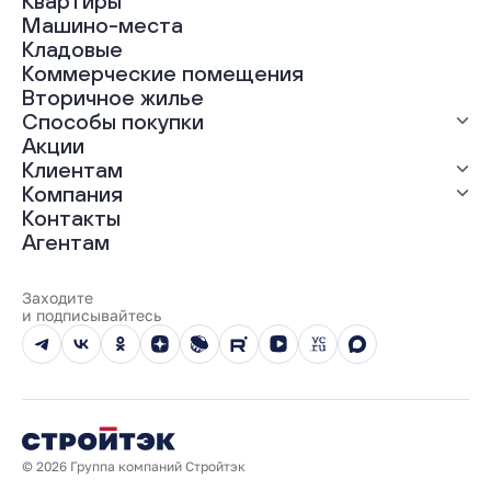
Квартиры
Все проекты
Машино-места
ЖК «Абрикос»
Кладовые
ЖК «Гравитация»
Коммерческие помещения
ЖК «Грин Гарден»
Вторичное жилье
ЖК «Динамика»
Способы покупки
ЖК «Мохито»
ЖК «Современник»
Акции
ЖК «Янтарная долина»
Выгодная ипотека
Клиентам
Рассрочка
Компания
Материнский капитал
Ход строительства
Контакты
Трейд-ин
Документы
О нас
Агентам
100% оплата
Выдача ключей
Карьера
Онлайн-оплата
Отзывы
Реализованные проекты
Заходите
Вопросы и ответы
и подписывайтесь
Новости
Юбилейный год
© 2026 Группа компаний Стройтэк