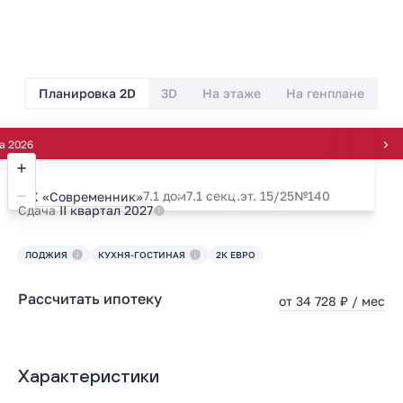
Планировка 2D
3D
На этаже
На генплане
Рассро
7.1 дом
7.1 секц.
эт. 15/25
№140
ЖК «Современник»
Сдача
II квартал 2027
ЛОДЖИЯ
КУХНЯ-ГОСТИНАЯ
2К ЕВРО
Рассчитать ипотеку
от 34 728 ₽ / мес
Характеристики