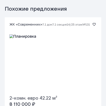
от 20.85 %
до 30 лет
от 115 251 ₽/мес
Похожие предложения
Заказать консультацию
ЖК «Современник»
7.1 дом
7.1 секция
14/25 этаж
№131
Подать заявку застройщику
2-комн. евро 42.22 м²
8 110 000 ₽