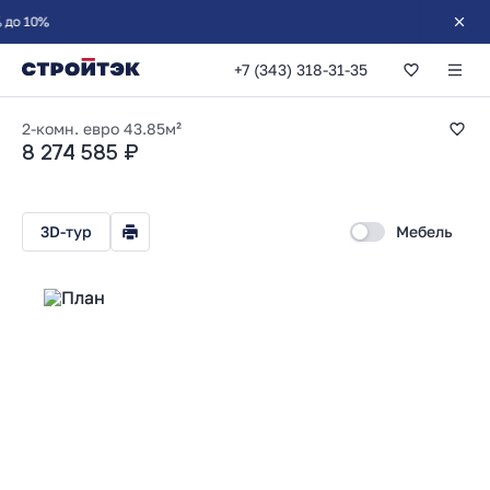
+7 (343) 318-31-35
1-комнатная 43.85
2-комн. евро
43.85м²
8 274 585 ₽
3D-тур
Мебель