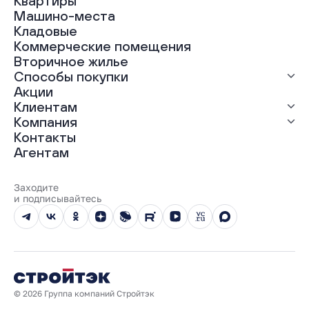
Квартиры
Все проекты
Машино-места
ЖК «Абрикос»
Кладовые
ЖК «Гравитация»
Коммерческие помещения
ЖК «Грин Гарден»
Вторичное жилье
ЖК «Динамика»
Способы покупки
ЖК «Мохито»
ЖК «Современник»
Акции
ЖК «Янтарная долина»
Выгодная ипотека
Клиентам
Рассрочка
Компания
Материнский капитал
Ход строительства
Контакты
Трейд-ин
Документы
О нас
Агентам
100% оплата
Выдача ключей
Карьера
Онлайн-оплата
Отзывы
Реализованные проекты
Заходите
Вопросы и ответы
и подписывайтесь
Новости
Юбилейный год
© 2026 Группа компаний Стройтэк