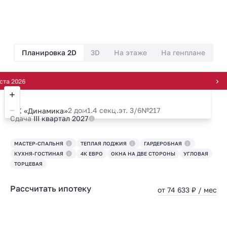
Планировка 2D
3D
На этаже
На генплане
6
2 дом
1.4 секц.
эт. 3/6
№217
ЖК «Динамика»
Сдача
III квартал 2027
МАСТЕР-СПАЛЬНЯ
ТЕПЛАЯ ЛОДЖИЯ
ГАРДЕРОБНАЯ
КУХНЯ-ГОСТИНАЯ
4К ЕВРО
ОКНА НА ДВЕ СТОРОНЫ
УГЛОВАЯ
ТОРЦЕВАЯ
Рассчитать ипотеку
от 74 633 ₽ / мес