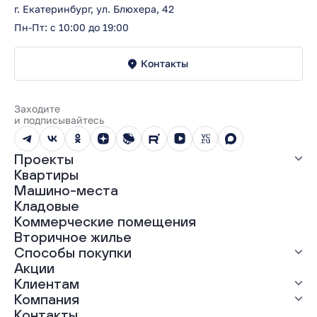
г. Екатеринбург, ул. Блюхера, 42
Пн-Пт: с 10:00 до 19:00
Контакты
Заходите
и подписывайтесь
Проекты
Квартиры
Все проекты
Машино-места
ЖК «Абрикос»
Кладовые
ЖК «Гравитация»
Коммерческие помещения
ЖК «Грин Гарден»
Вторичное жилье
ЖК «Динамика»
Способы покупки
ЖК «Мохито»
ЖК «Современник»
Акции
ЖК «Янтарная долина»
Выгодная ипотека
Клиентам
Рассрочка
Компания
Материнский капитал
Ход строительства
Контакты