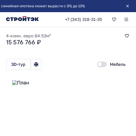
ная ипотека может вырасти с 6% до 10%
+7 (343) 318-31-35
3-комнатная 84.53
4-комн. евро
84.53м²
15 576 766 ₽
3D-тур
Мебель