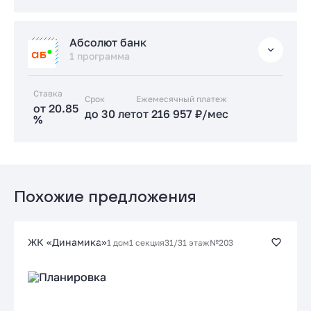
Подать заявку застройщику
Стандартная
Абсолют банк
от 17.89 %
1 программа
до 30 лет
от 186 686 ₽/мес
Ставка
Срок
Заказать консультацию
Ежемесячный платеж
от 20.85
до 30 лет
от 216 957 ₽/мес
%
Подать заявку застройщику
Стандартная
от 20.85 %
до 30 лет
от 216 957 ₽/мес
Похожие предложения
Заказать консультацию
ЖК «Динамика»
1 дом
1 секция
31/31 этаж
№203
Подать заявку застройщику