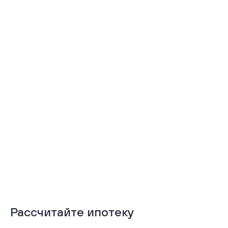
Тёплая лоджия
Терраса
Подробнее
Подробнее
Рассчитайте ипотеку