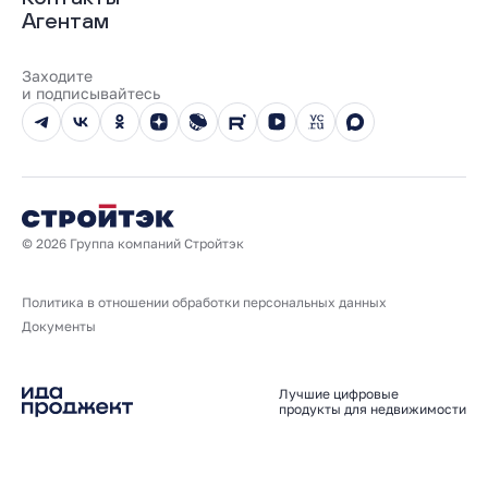
Трейд-ин
Документы
О нас
Агентам
100% оплата
Выдача ключей
Карьера
Онлайн-оплата
Отзывы
Реализованные проекты
Заходите
Вопросы и ответы
и подписывайтесь
Новости
Юбилейный год
© 2026 Группа компаний Стройтэк
Политика в отношении обработки персональных данных
Документы
Лучшие цифровые
продукты для недвижимости