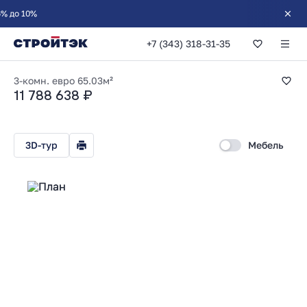
+7 (343) 318-31-35
2-комнатная 65.0
3-комн. евро
65.03м²
11 788 638 ₽
3D-тур
Мебель