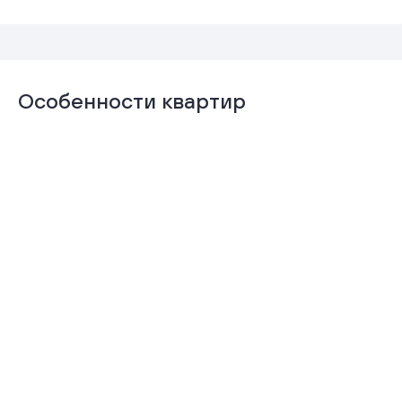
Особенности квартир
Отделка
Гардеробная
«Комфорт+»