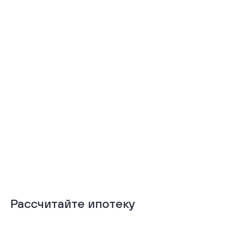
Тёплая лоджия
Терраса
Подробнее
Подробнее
Рассчитайте ипотеку