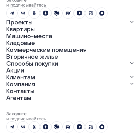
и подписывайтесь
Проекты
Квартиры
Все проекты
Машино-места
ЖК «Абрикос»
Кладовые
ЖК «Гравитация»
Коммерческие помещения
ЖК «Грин Гарден»
Вторичное жилье
ЖК «Динамика»
Способы покупки
ЖК «Мохито»
ЖК «Современник»
Акции
ЖК «Янтарная долина»
Выгодная ипотека
Клиентам
Рассрочка
Компания
Материнский капитал
Ход строительства
Контакты
Трейд-ин
Документы
О нас
Агентам
100% оплата
Выдача ключей
Карьера
Онлайн-оплата
Отзывы
Реализованные проекты
Заходите
Вопросы и ответы
и подписывайтесь
Новости
Юбилейный год