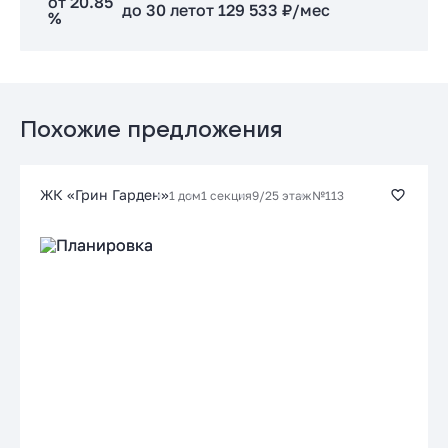
от 20.85
до 30 лет
от 129 533 ₽/мес
%
Подать заявку застройщику
Стандартная
от 20.85 %
до 30 лет
от 129 533 ₽/мес
Похожие предложения
Заказать консультацию
ЖК «Грин Гарден»
1 дом
1 секция
9/25 этаж
№113
Подать заявку застройщику