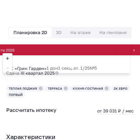
Планировка 2D
3D
На этаже
На генплане
26
1 дом
1 секц.
эт. 1/25
№5
ЖК «Грин Гарден»
Сдача
III квартал 2025
ТЕПЛАЯ ЛОДЖИЯ
ТЕРРАСА
КУХНЯ-ГОСТИНАЯ
2К ЕВРО
ПЕРВЫЙ
Рассчитать ипотеку
от 39 031 ₽ / мес
Характеристики