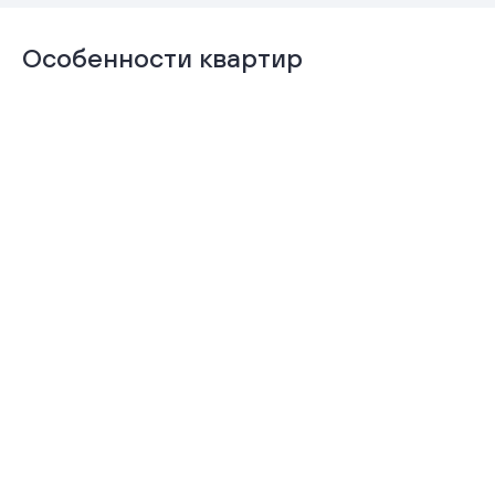
Особенности квартир
Отделка «под
Тёплая лоджия
чистовую»
Подробнее
Подробнее