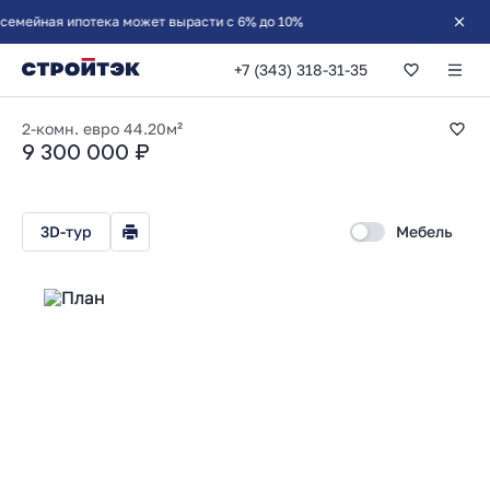
йная ипотека может вырасти с 6% до 10%
+7 (343) 318-31-35
1-комнатная 44.20
2-комн. евро
44.20м²
9 300 000 ₽
3D-тур
Мебель