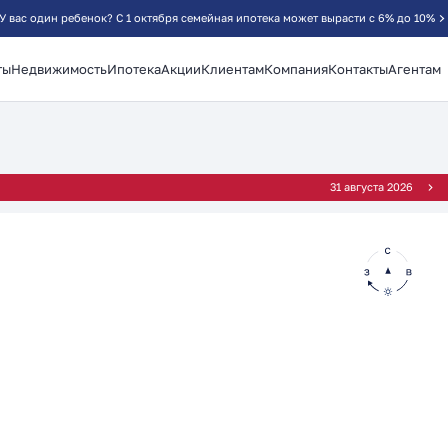
У вас один ребенок? С 1 октября семейная ипотека может вырасти с 6% до 10%
ты
Недвижимость
Ипотека
Акции
Клиентам
Компания
Контакты
Агентам
²
31 августа 2026