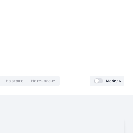
На этаже
На генплане
Мебель