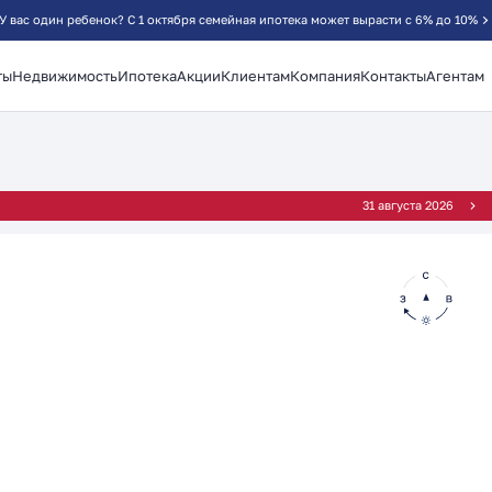
У вас один ребенок? С 1 октября семейная ипотека может вырасти с 6% до 10%
ты
Недвижимость
Ипотека
Акции
Клиентам
Компания
Контакты
Агентам
²
31 августа 2026