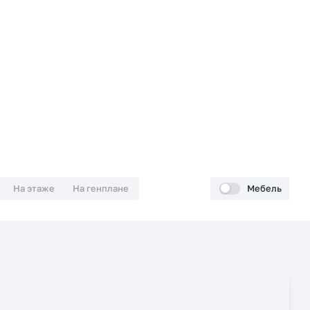
На этаже
На генплане
Мебель