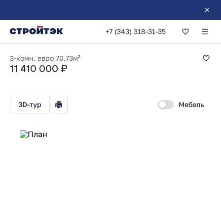
+7 (343) 318-31-35
2-комнатная 70.73
3-комн. евро
70.73м²
11 410 000 ₽
3D-тур
Мебель