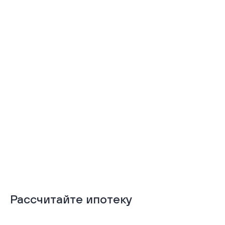
Тёплая лоджия
Терраса
Подробнее
Подробнее
Рассчитайте ипотеку