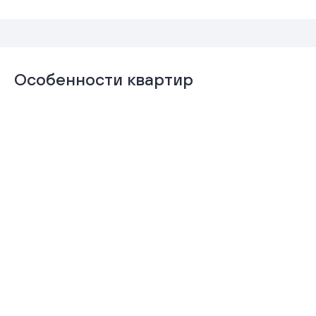
Особенности квартир
Отделка
Гардеробная
«Комфорт+»