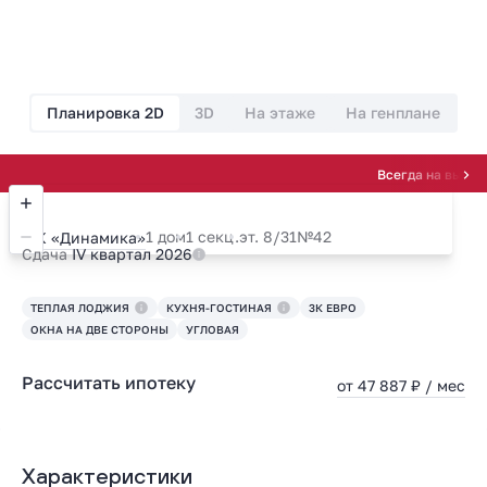
Планировка 2D
3D
На этаже
На генплане
Всегда на высоте! Скид
1 дом
1 секц.
эт. 8/31
№42
ЖК «Динамика»
Сдача
IV квартал 2026
ТЕПЛАЯ ЛОДЖИЯ
КУХНЯ-ГОСТИНАЯ
3К ЕВРО
ОКНА НА ДВЕ СТОРОНЫ
УГЛОВАЯ
Рассчитать ипотеку
от 47 887 ₽ / мес
Характеристики