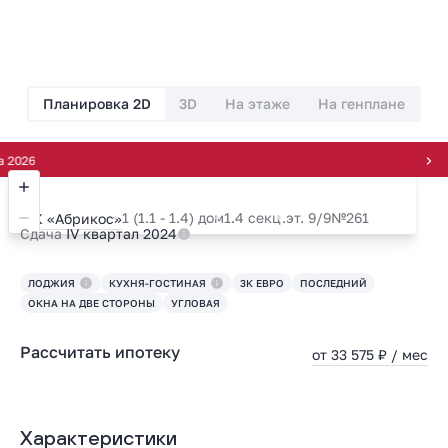
Планировка 2D
3D
На этаже
На генплане
Фор
1 (1.1 - 1.4) дом
1.4 секц.
эт. 9/9
№261
ЖК «Абрикос»
Сдача
IV квартал 2024
ЛОДЖИЯ
КУХНЯ-ГОСТИНАЯ
3К ЕВРО
ПОСЛЕДНИЙ
ОКНА НА ДВЕ СТОРОНЫ
УГЛОВАЯ
Рассчитать ипотеку
от 33 575 ₽ / мес
Характеристики