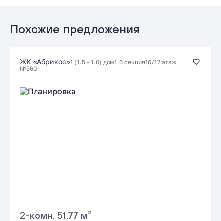
Стандартная
от 20.85 %
до 30 лет
от 111 426 ₽/мес
Похожие предложения
Заказать консультацию
ЖК «Абрикос»
1 (1.5 - 1.6) дом
1.6 секция
16/17 этаж
№560
Подать заявку застройщику
2-комн. 51.77 м²