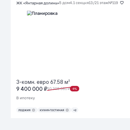
5 дом
4.1 секция
13/21 этаж
№119
ЖК «Янтарная долина»
3-комн. евро 67.58 м²
9 400 000 ₽
10 308 081 ₽
-9%
В ипотеку
ЛОДЖИЯ
КУХНЯ-ГОСТИНАЯ
+2