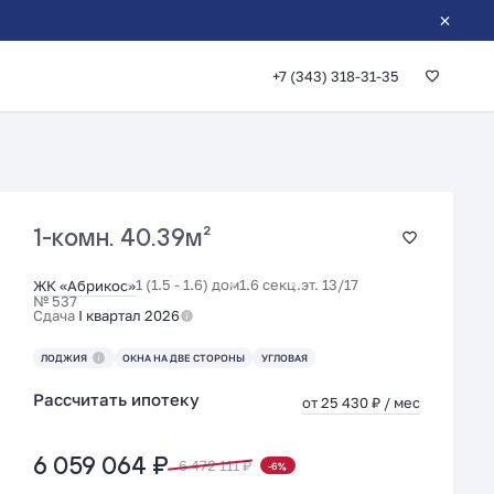
+7 (343) 318-31-35
1-комн.
40.39м²
1 (1.5 - 1.6) дом
1.6 секц.
эт. 13/17
ЖК «Абрикос»
№ 537
Сдача
I квартал 2026
ЛОДЖИЯ
ОКНА НА ДВЕ СТОРОНЫ
УГЛОВАЯ
Рассчитать ипотеку
от 25 430 ₽ / мес
6 059 064 ₽
6 472 111 ₽
-6%