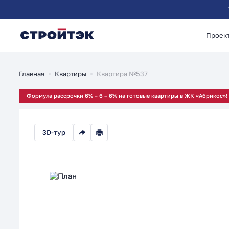
Проек
1-комнатная 40.39м
Главная
Квартиры
Квартира №537
Формула рассрочки 6% – 6 – 6% на готовые квартиры в ЖК «Абрикос»!
3D-тур