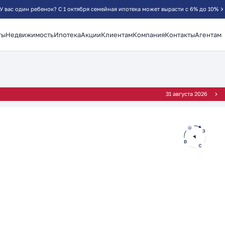
У вас один ребенок? С 1 октября семейная ипотека может вырасти с 6% до 10%
ты
Недвижимость
Ипотека
Акции
Клиентам
Компания
Контакты
Агентам
²
31 августа 2026