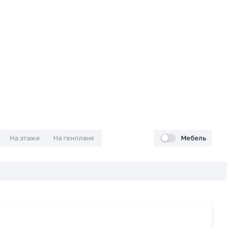
На этаже
На генплане
Мебель