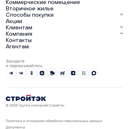
Коммерческие помещения
ЖК «Грин Гарден»
Вторичное жилье
ЖК «Динамика»
Способы покупки
ЖК «Мохито»
ЖК «Современник»
Акции
ЖК «Янтарная долина»
Выгодная ипотека
Клиентам
Рассрочка
Компания
Материнский капитал
Ход строительства
Контакты
Трейд-ин
Документы
О нас
Агентам
100% оплата
Выдача ключей
Карьера
Онлайн-оплата
Отзывы
Реализованные проекты
Заходите
Вопросы и ответы
и подписывайтесь
Новости
Юбилейный год
© 2026 Группа компаний Стройтэк
Политика в отношении обработки персональных данных
Документы