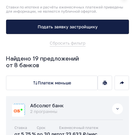
Ставки по ипотеке и расчёты ежемесячных платежей приведены
для информации, не являются публичной офертой.
Подать заявку застройщику
Сбросить фильтр
Найдено 19 предложений
от 8 банков
Платеж меньше
Абсолют банк
2 программы
Ставка
Срок
Ежемесячный платеж
от 5.75 %
до 30 лет
от 23 633 ₽/мес