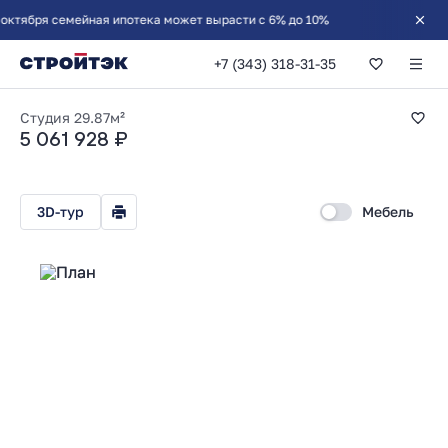
ря семейная ипотека может вырасти с 6% до 10%
+7 (343) 318-31-35
Студия 29.87м²
Студия
29.87м²
5 061 928 ₽
3D-тур
Мебель