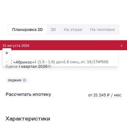
Планировка 2D
3D
На этаже
На генплане
густа 2026
1 (1.5 - 1.6) дом
1.6 секц.
эт. 16/17
№556
ЖК «Абрикос»
Сдача
I квартал 2026
ЛОДЖИЯ
Рассчитать ипотеку
от 21 245 ₽ / мес
Характеристики